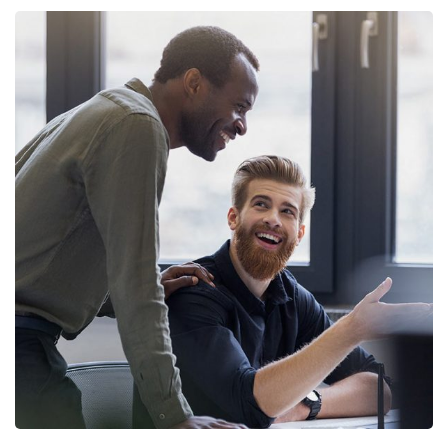
Finance Strategy
BUSINESS
/
FINANCE
FINANCE
/
MARKETING
Digital Marketing
FINANCE
/
MARKETING